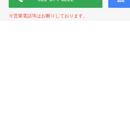
※営業電話等はお断りしております。
HOME
医院案内
初診の方へ（初診の流れ）
痛みを抑える工夫
© 