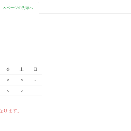
ページの先頭へ
金
土
日
○
○
-
○
○
-
なります。