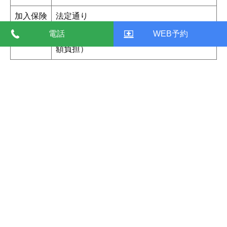
加入保険
法定通り
電話
WEB予約
福利厚生
＠ベネフィット加入、研修費補助（医院全
額負担）
求人のご応募・お問合せはこちら
求人情報ページ 一覧
求人情報